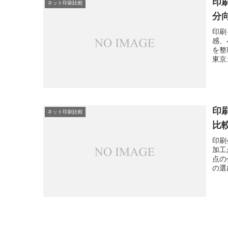
印
ネット印刷比較
分
印刷
感、
を整
東京
んな
スま
印
ネット印刷比較
比
印刷
加工
点の
の選
い探