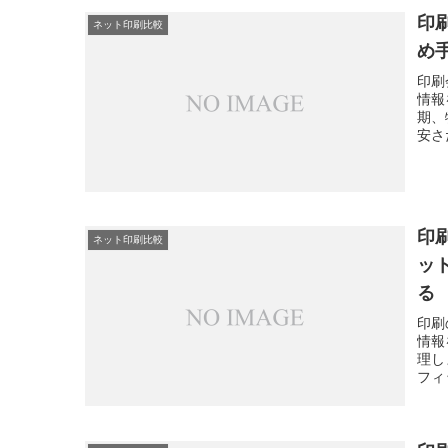
印
ネット印刷比較
め
印刷
情報
期、
安さ
き、
印
ネット印刷比較
ッ
る
印刷
情報
理し
フィ