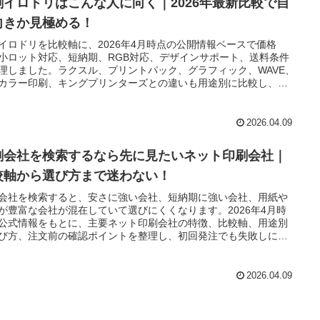
刷イロドリはこんな人に向く｜2026年最新比較で自
向きか見極める！
イロドリを比較軸に、2026年4月時点の公開情報ベースで価格
小ロット対応、短納期、RGB対応、デザインサポート、送料条件
理しました。ラクスル、プリントパック、グラフィック、WAVE、
カラー印刷、キングプリンターズとの違いも用途別に比較し、ど
人に向くのか、逆に別サービスを選んだほうが満足しやすいケー
で具体的に把握できます。
2026.04.09
刷会社を検索するなら先に見たいネット印刷会社｜
較軸から選び方まで迷わない！
会社を検索すると、安さに強い会社、短納期に強い会社、用紙や
が豊富な会社が混在していて選びにくくなります。2026年4月時
公式情報をもとに、主要ネット印刷会社の特徴、比較軸、用途別
び方、注文前の確認ポイントを整理し、初回発注でも失敗しにく
し方をまとめました。
2026.04.09