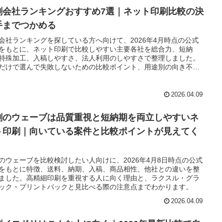
刷会社ランキングおすすめ7選｜ネット印刷比較の決
手までつかめる
会社ランキングを探している方へ向けて、2026年4月時点の公式
をもとに、ネット印刷で比較しやすい主要各社を総合力、短納
特殊加工、入稿しやすさ、法人利用のしやすさで整理しました。
だけで選んで失敗しないための比較ポイント、用途別の向き不向
注文前に確認したい注意点まで一気に把握できます。
2026.04.09
刷のウェーブは品質重視と短納期を両立しやすいネ
ト印刷｜向いている案件と比較ポイントが見えてく
のウェーブを比較検討したい人向けに、2026年4月8日時点の公式
をもとに特徴、送料、納期、入稿、商品相性、他社との違いを整
ました。高精細印刷を重視する人に向く理由と、ラクスル・グラ
ック・プリントパックと見比べる際の注意点までわかります。
2026.04.09