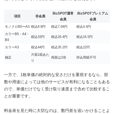
BizSPOT通常
BizSPOTプレミアム
項目
非会員
会員
会員
モノクロB5〜A3
税込8.8円
税込7.04円
税込4.4円
カラーB5・A4・
税込33円
税込26.4円
税込16.5円
B4
カラーA3
税込44円
税込35.2円
税込22円
片面1面あた
補足
両面は2倍
持込用紙不可
り
一方で、1枚単価の絶対的な安さだけを重視するなら、部
数や用途によっては他のサービスが有利になることもある
ので、単価だけでなく受け取り速度まで含めて比較するこ
とが重要です。
料金表を見た時に大切なのは、数円差を追いかけることよ