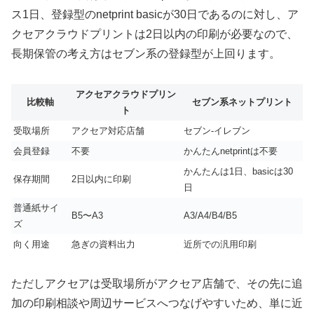
ス1日、登録型のnetprint basicが30日であるのに対し、ア
クセアクラウドプリントは2日以内の印刷が必要なので、
長期保管の考え方はセブン系の登録型が上回ります。
アクセアクラウドプリン
比較軸
セブン系ネットプリント
ト
受取場所
アクセア対応店舗
セブン‐イレブン
会員登録
不要
かんたんnetprintは不要
かんたんは1日、basicは30
保存期間
2日以内に印刷
日
普通紙サイ
B5〜A3
A3/A4/B4/B5
ズ
向く用途
急ぎの資料出力
近所での汎用印刷
ただしアクセアは受取場所がアクセア店舗で、その先に追
加の印刷相談や周辺サービスへつなげやすいため、単に近