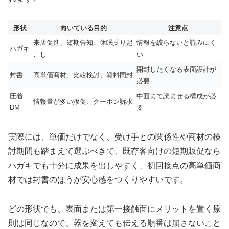
形状
向いている目的
注意点
来店促進、短期告知、休眠掘り起
情報を絞らないと読みにく
ハガキ
こし
い
開封したくなる表面設計が
封書
高単価商材、比較検討、資料同封
必要
圧着
中面まで読ませる構成が必
情報量が多い販促、クーポン訴求
DM
要
実際には、単価だけでなく、受け手との関係性や商材の検
討期間も踏まえて選ぶべきで、既存客向けの短期販促なら
ハガキでも十分に成果を出しやすく、初回接点の高単価商
材では封書のほうが安心感をつくりやすいです。
どの形状でも、表面または第一接触面にメリットを置く原
則は同じなので、器を変えても伝える順番は崩さないこと