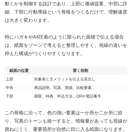
動くかを制御する設計であり、上部に価値提案、中部に詳
細、下部に行動導線という骨格をつくるだけで、理解速度
は大きく変わります。
特にハガキやA4圧着のように限られた面積で伝える場合
は、紙面をゾーンで考えると整理しやすく、視線の迷いを
抑えた構成がつくりやすくなります。
紙面の位置
置く役割
上部
対象者と主メリットを伝える見出し
中央
商品説明、写真、実績、比較要素
下部
期限、特典、申込方法、QRや電話番号
この骨格に沿って、色の強い要素は一か所か二か所に絞
り、写真のトーンも統一すると、情報量があっても視線が
跳ねにくく、重要箇所が自然に目に入る紙面になります。