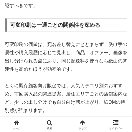
認すべきです。
可変印刷は一通ごとの関係性を深める
可変印刷の価値は、宛名差し替えにとどまらず、受け手の
属性や購入履歴に応じて見出し、商品、オファー、画像を
出し分けられる点にあり、同じ配送料を使うなら紙面の関
連性を高めたほうが効率的です。
とくに既存顧客向け販促では、人気カテゴリ別のおすす
め、前回購入品の関連提案、居住エリアごとの店舗案内な
ど、少しの出し分けでも自分向け感が上がり、紙DMの特
別感が強まります。
可変する要素
期待できる効果
ホーム
検索
トップ
サイドバー