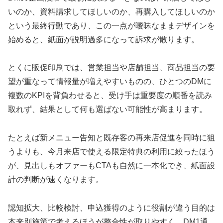
いのか、資料請求してほしいのか、再購入してほしいのか
という最終行動であり、この一点が曖昧なままデザインを
始めると、紙面が説明過多になって訴求が散ります。
とくに販促印刷では、営業担当や店舗担当、商品担当の要
望が重なって情報量が増えやすいものの、ひとつのDMに
複数のKPIを背負わせると、受け手は重要度の順番を読み
取れず、結果として何も選ばない可能性が高まります。
たとえば新メニュー告知と既存客の再来店促進を同時に狙
うよりも、今月来店で使える限定特典の利用に絞ったほう
が、見出しもオファーもCTAも自然に一本化でき、紙面設
計の判断が速くなります。
認知拡大、比較検討、申込獲得のように役割が違う目的は
本来別施策で考えるほうが整合性が取りやすく、DM1通