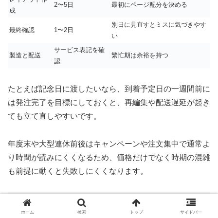
2〜5日
最初にページ配分を決める
成
別日に見直すとミスに気づきやす
最終確認
1〜2日
い
サービス表記を確
製造と配送
繁忙期は余裕を持つ
認
たとえば記念日に渡したいなら、到着予定日の一週間前に
は発注完了を目標にしておくと、再編集や配送遅延が起き
ても立て直しやすいです。
年度末や大型連休前後はキャンペーンや注文集中で通常よ
り時間が読みにくくなるため、価格だけでなく時期の混雑
も前提に動くと失敗しにくくなります。
両親用と増刷まで見据えた使い分け
ホーム
検索
トップ
サイドバー