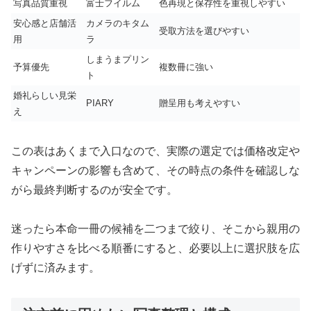
写真品質重視
富士フイルム
色再現と保存性を重視しやすい
安心感と店舗活
カメラのキタム
受取方法を選びやすい
用
ラ
しまうまプリン
予算優先
複数冊に強い
ト
婚礼らしい見栄
PIARY
贈呈用も考えやすい
え
この表はあくまで入口なので、実際の選定では価格改定や
キャンペーンの影響も含めて、その時点の条件を確認しな
がら最終判断するのが安全です。
迷ったら本命一冊の候補を二つまで絞り、そこから親用の
作りやすさを比べる順番にすると、必要以上に選択肢を広
げずに済みます。