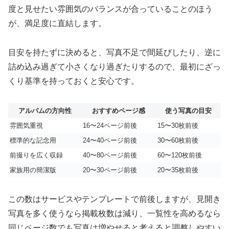
度と見せたい雰囲気のバランスが合っていることのほう
が、満足度に直結します。
目安を持たずに決めると、写真不足で間延びしたり、逆に
詰め込み過ぎて小さくなり過ぎたりするので、最初にざっ
くり基準を持っておくと安心です。
アルバムの方向性
おすすめページ感
使う写真の目安
雰囲気重視
16〜24ページ前後
15〜30枚前後
標準的な記念用
24〜40ページ前後
30〜60枚前後
前撮りを広く収録
40〜80ページ前後
60〜120枚前後
家族用の簡潔版
20〜30ページ前後
20〜35枚前後
この数はサービスやテンプレートで前後しますが、見開き
写真を多く使うなら掲載枚数は減り、一覧性を高めるなら
同じページ数でも写真は増やせると考えると調整しやすい