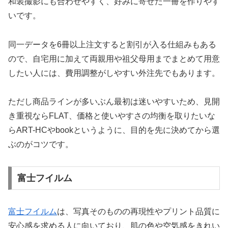
和装撮影にも合わせやすく、好みに寄せた一冊を作りやす
いです。
同一データを6冊以上注文すると割引が入る仕組みもある
ので、自宅用に加えて両親用や祖父母用までまとめて用意
したい人には、費用調整がしやすい外注先でもあります。
ただし商品ラインが多いぶん最初は迷いやすいため、見開
き重視ならFLAT、価格と使いやすさの均衡を取りたいな
らART-HCやbookというように、目的を先に決めてから選
ぶのがコツです。
富士フイルム
富士フイルム
は、写真そのものの再現性やプリント品質に
安心感を求める人に向いており、肌の色や空気感をきれい