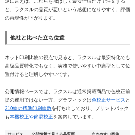
逆に言えば、これらを飛ばして最安仕様だけで注文する
と、ラクスルの品質が悪いという感想になりやすく、評価
の再現性が下がります。
他社と比べた立ち位置
ネット印刷比較の視点で見ると、ラクスルは最安特化でも
高級品質特化でもなく、実務で使いやすい中庸型として位
置付けると理解しやすいです。
公開情報ベースでは、ラクスルは通常掲載商品で色校正前
提の運用ではない一方、グラフィックは
色校正サービス
と
210線の標準印刷線数
を打ち出しており、プリントパック
も
本機校正や簡易校正
を案内しています。
サービス
公開情報で見える品質面
向きやすい案件