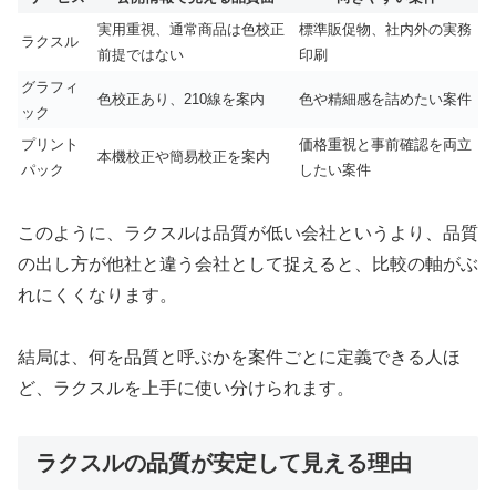
実用重視、通常商品は色校正
標準販促物、社内外の実務
ラクスル
前提ではない
印刷
グラフィ
色校正あり、210線を案内
色や精細感を詰めたい案件
ック
プリント
価格重視と事前確認を両立
本機校正や簡易校正を案内
パック
したい案件
このように、ラクスルは品質が低い会社というより、品質
の出し方が他社と違う会社として捉えると、比較の軸がぶ
れにくくなります。
結局は、何を品質と呼ぶかを案件ごとに定義できる人ほ
ど、ラクスルを上手に使い分けられます。
ラクスルの品質が安定して見える理由