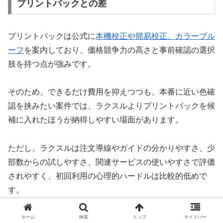
プリントパックとの差
プリントパックは公式に
本機校正や簡易校正、カラープル
ーフ
を案内しており、価格競争力の高さと事前確認の選択
肢を持つ点が強みです。
そのため、できるだけ費用を抑えつつも、本番に近い色確
認を挟みたい案件では、ラクスルよりプリントパックを候
補に入れたほうが納得しやすい場面があります。
ただし、ラクスルは注文導線やガイドの分かりやすさ、少
部数からの試しやすさ、関連サービスの使いやすさで評価
されやすく、初回利用の心理的ハードルは比較的低めで
す。
価格最優先で校正も視野に入れるならプリントパック、標
ホーム
検索
トップ
サイドバー