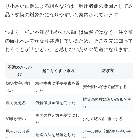
り小さい画像による粗さなどは、利用者側の要因として返
品・交換の対象外になりやすいと案内されています。
つまり、強い不満が出やすい場面は偶然ではなく、注文前
の確認不足でかなり共通しているため、そこを先に知って
おくことが「ひどい」と感じないための近道になります。
不満のきっか
起こりやすい原因
防ぎ方
け
顔や文字が切
端や中央に重要要素を置
安全側へ寄せて配置する
れた
いた
推奨画素数に近い画像を使
粗く見える
低解像度画像を使った
う
画面の見え方を基準にし
印象が暗い
少し明るめに補正する
た
思ったより遅
メール便と宅配便を使い分
配送方法を見落とした