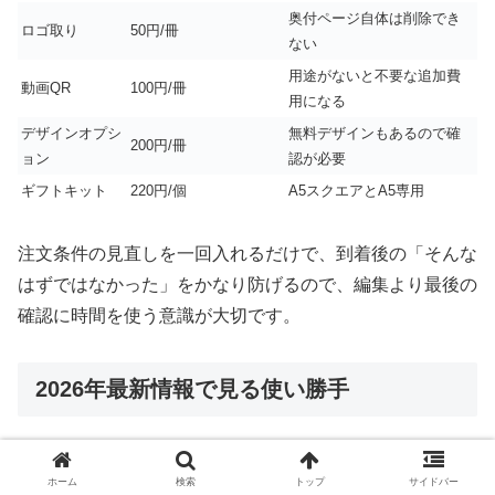
奥付ページ自体は削除でき
ロゴ取り
50円/冊
ない
用途がないと不要な追加費
動画QR
100円/冊
用になる
デザインオプシ
無料デザインもあるので確
200円/冊
ョン
認が必要
ギフトキット
220円/個
A5スクエアとA5専用
注文条件の見直しを一回入れるだけで、到着後の「そんな
はずではなかった」をかなり防げるので、編集より最後の
確認に時間を使う意識が大切です。
2026年最新情報で見る使い勝手
最新情報を踏まえると、しまうまプリントは単なる激安サ
ホーム
検索
トップ
サイドバー