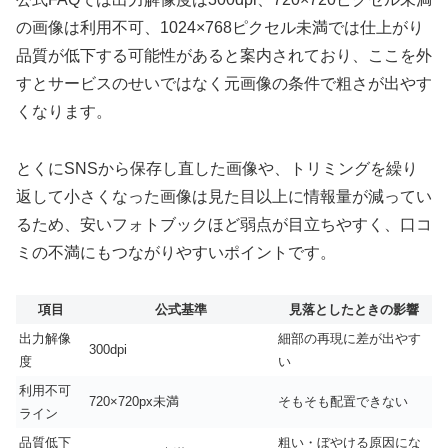
の画像は利用不可、1024×768ピクセル未満では仕上がり
品質が低下する可能性があると案内されており、ここを外
すとサービスのせいではなく元画像の条件で粗さが出やす
くなります。
とくにSNSから保存し直した画像や、トリミングを繰り
返して小さくなった画像は見た目以上に情報量が減ってい
るため、安いフォトブックほど弱点が目立ちやすく、口コ
ミの不満にもつながりやすいポイントです。
項目
公式基準
見落としたときの影響
出力解像
細部の再現に差が出やす
300dpi
度
い
利用不可
720×720px未満
そもそも配置できない
ライン
品質低下
粗い・ぼやける原因にな