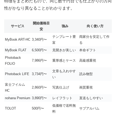
特徴をまとめたもので、同じ数千円台でも仕上がりの方向
性がかなり異なることがわかります。
開始価格目
サービス
強み
向く使い方
安
テンプレート豊
両家分を安定して作
MyBook ART-HC
3,340円〜
富
る
MyBook FLAT
6,500円〜
見開きが美しい
本命ギフト
Photoback
7,986円〜
重厚感とケース
高級感重視
FOLIO
文章も入れやす
Photoback LIFE
3,734円〜
読み物型
い
富士フイルム
2,860円〜
写真仕上げ
画質重視
HC
nohana Premium
3,890円〜
レイフラット
直送もしやすい
低価格で送料無
TOLOT
500円〜
サブアルバム
料