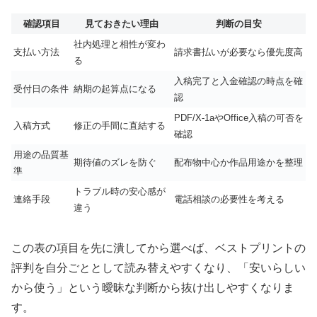
確認項目
見ておきたい理由
判断の目安
社内処理と相性が変わ
支払い方法
請求書払いが必要なら優先度高
る
入稿完了と入金確認の時点を確
受付日の条件
納期の起算点になる
認
PDF/X-1aやOffice入稿の可否を
入稿方式
修正の手間に直結する
確認
用途の品質基
期待値のズレを防ぐ
配布物中心か作品用途かを整理
準
トラブル時の安心感が
連絡手段
電話相談の必要性を考える
違う
この表の項目を先に潰してから選べば、ベストプリントの
評判を自分ごととして読み替えやすくなり、「安いらしい
から使う」という曖昧な判断から抜け出しやすくなりま
す。