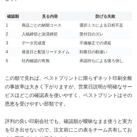
確認順
見る内容
防げる失敗
1
商品ごとの納期コース
選択ミスによる日程不足
2
入稿締切と決済締切
受付日のズレ
3
データ完成度
不備修正での遅延
4
発送日と配送リードタイム
到着日の勘違い
5
社内確認の有無
承認待ちによる後ろ倒し
この順で見れば、ベストプリントに限らずネット印刷全般
の事故率は大きく下がりますが、営業日説明が明確なサー
ビスほどこの確認表を使いやすく、ベストプリントはその
恩恵を受けやすい部類です。
評判の良い印刷会社でも、確認順が曖昧なまま使うと実力
を引き出せないので、注文前にこの表をチーム共有してお