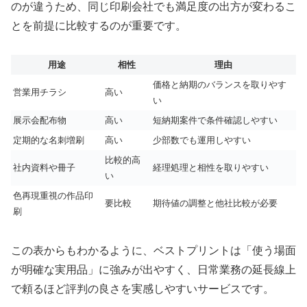
のが違うため、同じ印刷会社でも満足度の出方が変わるこ
とを前提に比較するのが重要です。
用途
相性
理由
価格と納期のバランスを取りやす
営業用チラシ
高い
い
展示会配布物
高い
短納期案件で条件確認しやすい
定期的な名刺増刷
高い
少部数でも運用しやすい
比較的高
社内資料や冊子
経理処理と相性を取りやすい
い
色再現重視の作品印
要比較
期待値の調整と他社比較が必要
刷
この表からもわかるように、ベストプリントは「使う場面
が明確な実用品」に強みが出やすく、日常業務の延長線上
で頼るほど評判の良さを実感しやすいサービスです。