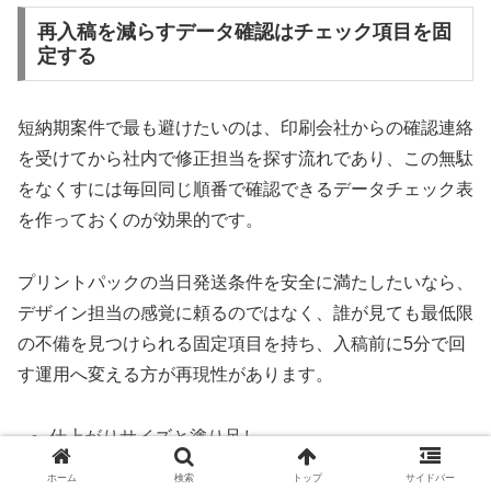
再入稿を減らすデータ確認はチェック項目を固
定する
短納期案件で最も避けたいのは、印刷会社からの確認連絡
を受けてから社内で修正担当を探す流れであり、この無駄
をなくすには毎回同じ順番で確認できるデータチェック表
を作っておくのが効果的です。
プリントパックの当日発送条件を安全に満たしたいなら、
デザイン担当の感覚に頼るのではなく、誰が見ても最低限
の不備を見つけられる固定項目を持ち、入稿前に5分で回
す運用へ変える方が再現性があります。
仕上がりサイズと塗り足し
画像解像度とリンク切れ
ホーム
検索
トップ
サイドバー