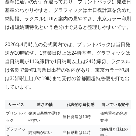
基準に速いのか」が違っており、プリントパックは発送日
基準のわかりやすさ、グラフィックは土日祝計算を含めた
納期幅、ラクスルはUIと案内の見やすさ、東京カラー印刷
は超短納期特化という色分けで見ると整理しやすいです。
2026年4月時点の公式案内では、プリントパックは当日発
送が10時締切、1営業日以上は24時基準、グラフィックは
当日納期が11時締切で1日納期以上は24時締切、ラクスル
は名刺で最短1営業日出荷の案内があり、東京カラー印刷
は3時間仕上げや19時まで受付の首都圏超特急便を打ち出
しています。
サービス
速さの軸
代表的な締切感
向いている案件
プリントパ
発送日基準で選び
価格重視の急ぎ
当日発送は10時
ック
やすい
案件
グラフィッ
短納期と仕様の
納期幅が広い
当日納期は11時