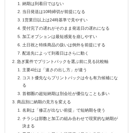
納期は到着日ではない
当日発送は10時締切が前提になる
1営業日以上は24時基準で見やすい
受付完了の遅れがそのまま発送日の遅れになる
加工オプションは最短感覚を崩しやすい
土日祝と特殊商品の扱いは例外を前提にする
配送先によって到着日はさらに動く
急ぎ案件でプリントパックを選ぶ前に見る比較軸
主要4社は「速さの出し方」が違う
コスト優先ならプリントパックは今も有力候補にな
る
首都圏の超短納期は別会社が優位なことも多い
商品別に納期の見方を変える
名刺は「修正が出ない前提」で短納期を使う
チラシは部数と加工の組み合わせで現実的な納期が
決まる