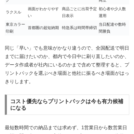
ク
両立
画面がわかりやす
商品ごとに出荷予定
初心者や少人数
ラクスル
い
日表示
運用
東京カラー
当日配達や数時
首都圏の超短納期
特急系は時間帯締切
印刷
間勝負
同じ「早い」でも意味がかなり違うので、全国配送で明日
までに届けたいのか、都内で今日中に刷り直したいのか、
データ作成者が社内にいるのかまで含めて整理すると、プ
リントパックを選ぶべき場面と他社に振るべき場面がはっ
きりします。
コスト優先ならプリントパックは今も有力候補
になる
最短数時間での納品までは求めず、1営業日から数営業日