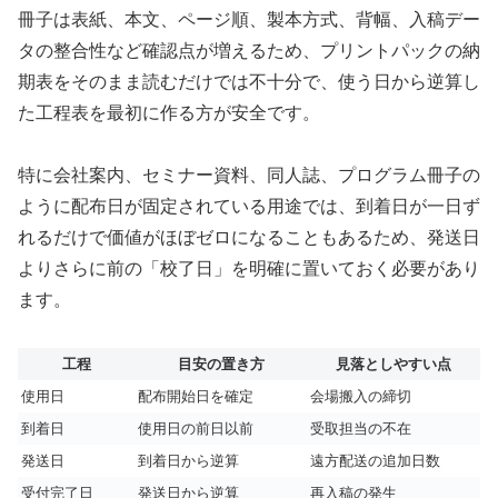
冊子は表紙、本文、ページ順、製本方式、背幅、入稿デー
タの整合性など確認点が増えるため、プリントパックの納
期表をそのまま読むだけでは不十分で、使う日から逆算し
た工程表を最初に作る方が安全です。
特に会社案内、セミナー資料、同人誌、プログラム冊子の
ように配布日が固定されている用途では、到着日が一日ず
れるだけで価値がほぼゼロになることもあるため、発送日
よりさらに前の「校了日」を明確に置いておく必要があり
ます。
工程
目安の置き方
見落としやすい点
使用日
配布開始日を確定
会場搬入の締切
到着日
使用日の前日以前
受取担当の不在
発送日
到着日から逆算
遠方配送の追加日数
受付完了日
発送日から逆算
再入稿の発生