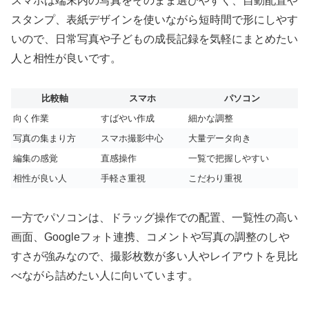
スマホは端末内の写真をそのまま選びやすく、自動配置や
スタンプ、表紙デザインを使いながら短時間で形にしやす
いので、日常写真や子どもの成長記録を気軽にまとめたい
人と相性が良いです。
比較軸
スマホ
パソコン
向く作業
すばやい作成
細かな調整
写真の集まり方
スマホ撮影中心
大量データ向き
編集の感覚
直感操作
一覧で把握しやすい
相性が良い人
手軽さ重視
こだわり重視
一方でパソコンは、ドラッグ操作での配置、一覧性の高い
画面、Googleフォト連携、コメントや写真の調整のしや
すさが強みなので、撮影枚数が多い人やレイアウトを見比
べながら詰めたい人に向いています。