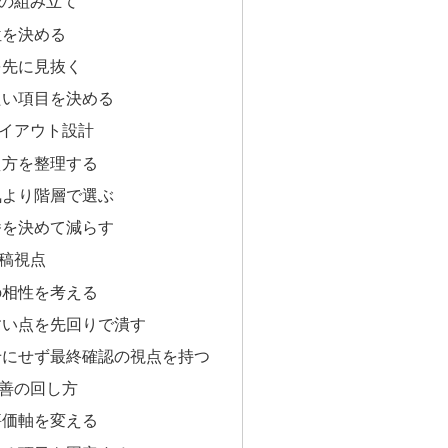
の組み立て
位を決める
を先に見抜く
たい項目を決める
イアウト設計
え方を整理する
気より階層で選ぶ
番を決めて減らす
稿視点
の相性を考える
すい点を先回りで潰す
せにせず最終確認の視点を持つ
善の回し方
評価軸を変える