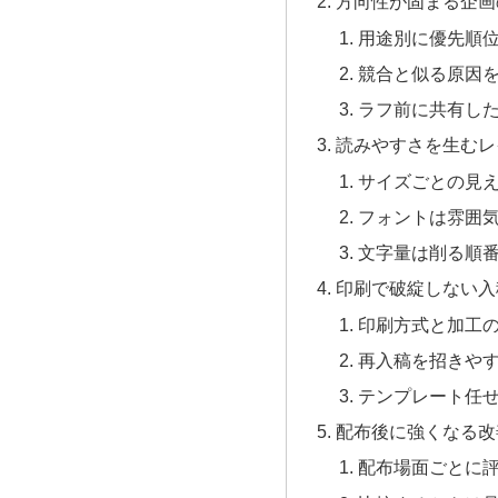
方向性が固まる企画
用途別に優先順
競合と似る原因
ラフ前に共有し
読みやすさを生むレ
サイズごとの見
フォントは雰囲
文字量は削る順
印刷で破綻しない入
印刷方式と加工
再入稿を招きや
テンプレート任
配布後に強くなる改
配布場面ごとに